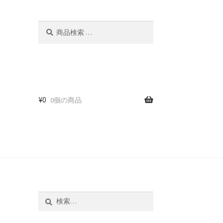
検
検
索
索
対
象:
¥
0
0個の商品
ム
検
索: