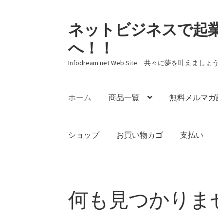
ネットビジネスで起
ナ
コ
ビ
ン
へ！！
ゲ
テ
ー
ン
Infodream.net Web Site 共々に夢を叶えましょ
シ
ツ
ョ
へ
ホーム
商品一覧
無料メルマガ
ン
ス
へ
キ
ス
ッ
ショップ
お買い物カゴ
支払い
キ
プ
ッ
プ
ホーム
Checkout
『リスト構築無料メール
何も見つかりま
お問い合わせ
お買い物カゴ
サンプルペー