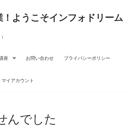
業！ようこそインフォドリーム
う！
講座
お問い合わせ
プライバシーポリシー
マイアカウント
講座』お申込み
『リスト構築無料メール講座』お申込みフォー
せんでした
ジ
ショップ
マイアカウント
商品一覧
支払い
無料メルマガ講座